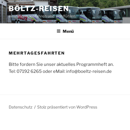
Zum
BÖLTZ-REISEN
Inhalt
einsteigen, losfahren und wohlfühlen
springen
Menü
MEHRTAGESFAHRTEN
Bitte fordern Sie unser aktuelles Programmheft an.
Tel: 07192 6265 oder eMail: info@boeltz-reisen.de
Datenschutz
Stolz präsentiert von WordPress